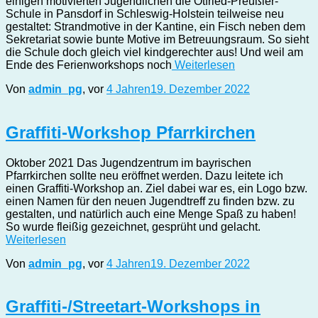
einigen motivierten Jugendlichen die Otfried-Preußler-
Schule in Pansdorf in Schleswig-Holstein teilweise neu
gestaltet: Strandmotive in der Kantine, ein Fisch neben dem
Sekretariat sowie bunte Motive im Betreuungsraum. So sieht
die Schule doch gleich viel kindgerechter aus! Und weil am
Ende des Ferienworkshops noch
Weiterlesen
Von
admin_pg
, vor
4 Jahren
19. Dezember 2022
Graffiti-Workshop Pfarrkirchen
Oktober 2021 Das Jugendzentrum im bayrischen
Pfarrkirchen sollte neu eröffnet werden. Dazu leitete ich
einen Graffiti-Workshop an. Ziel dabei war es, ein Logo bzw.
einen Namen für den neuen Jugendtreff zu finden bzw. zu
gestalten, und natürlich auch eine Menge Spaß zu haben!
So wurde fleißig gezeichnet, gesprüht und gelacht.
Weiterlesen
Von
admin_pg
, vor
4 Jahren
19. Dezember 2022
Graffiti-/Streetart-Workshops in