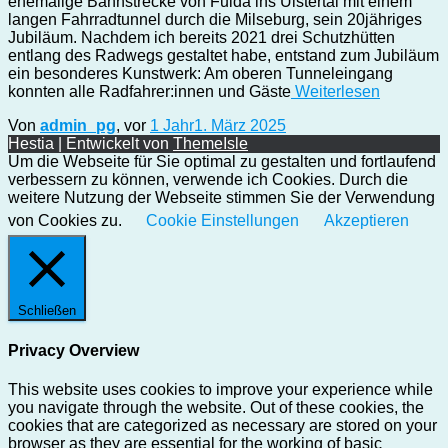
ehemalige Bahnstrecke von Fulda ins Ulstertal mit einem
langen Fahrradtunnel durch die Milseburg, sein 20jähriges
Jubiläum. Nachdem ich bereits 2021 drei Schutzhütten
entlang des Radwegs gestaltet habe, entstand zum Jubiläum
ein besonderes Kunstwerk: Am oberen Tunneleingang
konnten alle Radfahrer:innen und Gäste
Weiterlesen
Von
admin_pg
, vor
1 Jahr
1. März 2025
Hestia | Entwickelt von
ThemeIsle
Um die Webseite für Sie optimal zu gestalten und fortlaufend
verbessern zu können, verwende ich Cookies. Durch die
weitere Nutzung der Webseite stimmen Sie der Verwendung
von Cookies zu.
Cookie Einstellungen
Akzeptieren
Schließen
Privacy Overview
This website uses cookies to improve your experience while
you navigate through the website. Out of these cookies, the
cookies that are categorized as necessary are stored on your
browser as they are essential for the working of basic