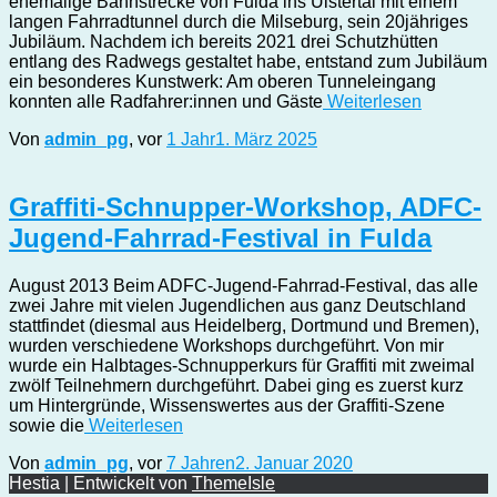
ehemalige Bahnstrecke von Fulda ins Ulstertal mit einem
langen Fahrradtunnel durch die Milseburg, sein 20jähriges
Jubiläum. Nachdem ich bereits 2021 drei Schutzhütten
entlang des Radwegs gestaltet habe, entstand zum Jubiläum
ein besonderes Kunstwerk: Am oberen Tunneleingang
konnten alle Radfahrer:innen und Gäste
Weiterlesen
Von
admin_pg
, vor
1 Jahr
1. März 2025
Graffiti-Schnupper-Workshop, ADFC-
Jugend-Fahrrad-Festival in Fulda
August 2013 Beim ADFC-Jugend-Fahrrad-Festival, das alle
zwei Jahre mit vielen Jugendlichen aus ganz Deutschland
stattfindet (diesmal aus Heidelberg, Dortmund und Bremen),
wurden verschiedene Workshops durchgeführt. Von mir
wurde ein Halbtages-Schnupperkurs für Graffiti mit zweimal
zwölf Teilnehmern durchgeführt. Dabei ging es zuerst kurz
um Hintergründe, Wissenswertes aus der Graffiti-Szene
sowie die
Weiterlesen
Von
admin_pg
, vor
7 Jahren
2. Januar 2020
Hestia | Entwickelt von
ThemeIsle